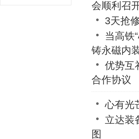
会顺利召

3天抢

当高铁
铸永磁内
1
2

优势互
合作协议

心有光芒

立达装
图