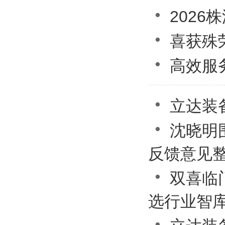

202

喜获殊

高效服

立达装

沈晓明
反馈意见

双喜临
选行业智
